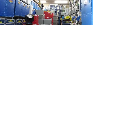
採用情報はこちら
​ただいま求人募集中
詳しく
Lighting
Office
A
R
T
C
O
R
E
​お問い合わせ
​E-mail：
artcore.website.mailaddress@gmail.com