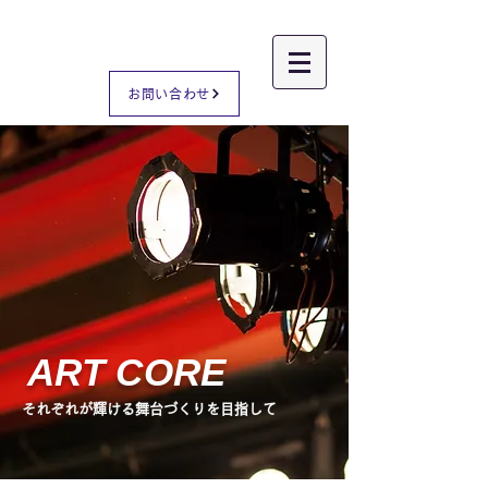
Lighting
Office
A
R
T
C
O
R
E
お問い合わせ
ART CORE
それぞれが輝ける舞台づくりを目指して